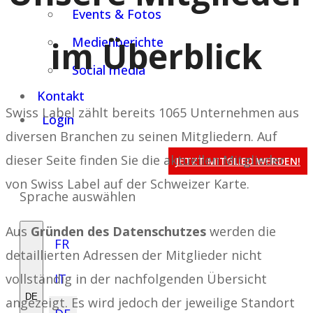
Events & Fotos
im Überblick
Medienberichte
Social media
Kontakt
Swiss Label zählt bereits 1065 Unternehmen aus
Login
diversen Branchen zu seinen Mitgliedern. Auf
dieser Seite finden Sie die aktuellen Mitglieder
JETZT MITGLIED WERDEN!
von Swiss Label auf der Schweizer Karte.
Sprache auswählen
Aus
Gründen des Datenschutzes
werden die
FR
detaillierten Adressen der Mitglieder nicht
vollständig in der nachfolgenden Übersicht
IT
DE
angezeigt. Es wird jedoch der jeweilige Standort