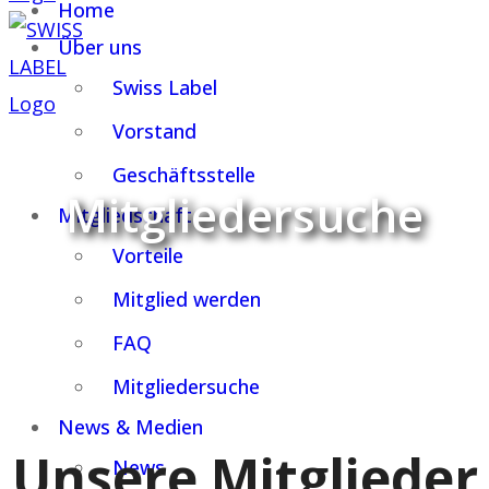
Home
Über uns
Swiss Label
Vorstand
Geschäftsstelle
Mitgliedersuche
Mitgliedschaft
Vorteile
Mitglied werden
FAQ
Mitgliedersuche
News & Medien
Unsere Mitglieder
News