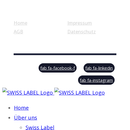
Nützliche Links
Home
Impressum
AGB
Datenschutz
© Swiss Label, All rights reserved
fab fa-facebook-f
fab fa-linkedin
fab fa-instagram
Home
Über uns
Swiss Label