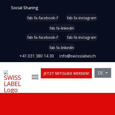
Social Sharing
fab fa-facebook-f
fab fa-instagram
fab fa-linkedin
fab fa-facebook-f
fab fa-instagram
fab fa-linkedin
+41 031 380 14 30
info@swisslabel.ch
Sprache 
DE
JETZT MITGLIED WERDEN!