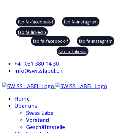
Social Sharing
fab fa-facebook-f
fab fa-instagram
fab fa-linkedin
fab fa-facebook-f
fab fa-instagram
fab fa-linkedin
+41 031 380 14 30
info@swisslabel.ch
Home
Über uns
Swiss Label
Vorstand
Geschäftsstelle