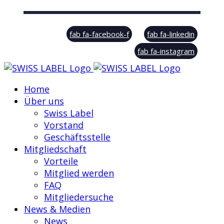
© Swiss Label, All rights reserved
fab fa-facebook-f
fab fa-linkedin
fab fa-instagram
Home
Über uns
Swiss Label
Vorstand
Geschäftsstelle
Mitgliedschaft
Vorteile
Mitglied werden
FAQ
Mitgliedersuche
News & Medien
News