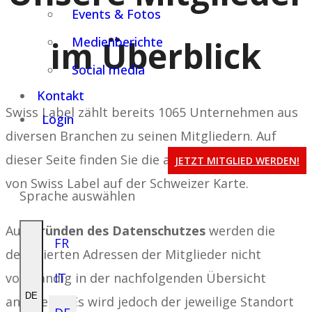
Events & Fotos
im Überblick
Medienberichte
Social media
Kontakt
Swiss Label zählt bereits 1065 Unternehmen aus
Login
diversen Branchen zu seinen Mitgliedern. Auf
dieser Seite finden Sie die aktuellen Mitglieder
JETZT MITGLIED WERDEN!
von Swiss Label auf der Schweizer Karte.
Sprache auswählen
Aus
Gründen des Datenschutzes
werden die
FR
detaillierten Adressen der Mitglieder nicht
vollständig in der nachfolgenden Übersicht
IT
DE
angezeigt. Es wird jedoch der jeweilige Standort