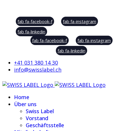
Social Sharing
fab fa-facebook-f
fab fa-instagram
fab fa-linkedin
fab fa-facebook-f
fab fa-instagram
fab fa-linkedin
+41 031 380 14 30
info@swisslabel.ch
Home
Über uns
Swiss Label
Vorstand
Geschäftsstelle