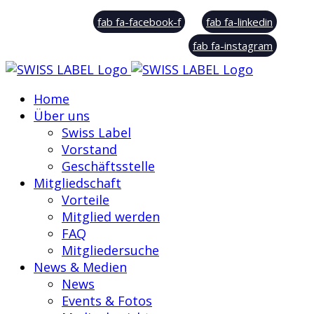
© Swiss Label, All rights reserved
fab fa-facebook-f
fab fa-linkedin
fab fa-instagram
Home
Über uns
Swiss Label
Vorstand
Geschäftsstelle
Mitgliedschaft
Vorteile
Mitglied werden
FAQ
Mitgliedersuche
News & Medien
News
Events & Fotos