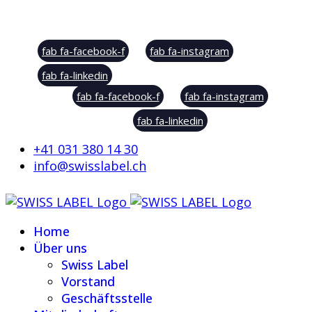
Social Sharing
fab fa-facebook-f
fab fa-instagram
fab fa-linkedin
fab fa-facebook-f
fab fa-instagram
fab fa-linkedin
+41 031 380 14 30
info@swisslabel.ch
Home
Über uns
Swiss Label
Vorstand
Geschäftsstelle