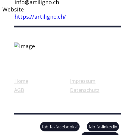
info@artiligno.ch
Website
https://artiligno.ch/
Nützliche Links
Home
Impressum
AGB
Datenschutz
© Swiss Label, All rights reserved
fab fa-facebook-f
fab fa-linkedin