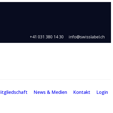
+41 031 380 14 30
info@swisslabel.ch
itgliedschaft
News & Medien
Kontakt
Login