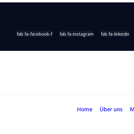
fab fa-facebook-f
fab fa-instagram
fab fa-linkedin
Home
Über uns
M