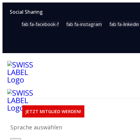
Social Sharing
fab fa-facebook-f
fab fa-instagram
fab fa-linkedin
JETZT MITGLIED WERDEN!
Sprache auswählen