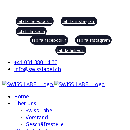
Social Sharing
fab fa-facebook-f
fab fa-instagram
fab fa-linkedin
fab fa-facebook-f
fab fa-instagram
fab fa-linkedin
+41 031 380 14 30
info@swisslabel.ch
Home
Über uns
Swiss Label
Vorstand
Geschäftsstelle