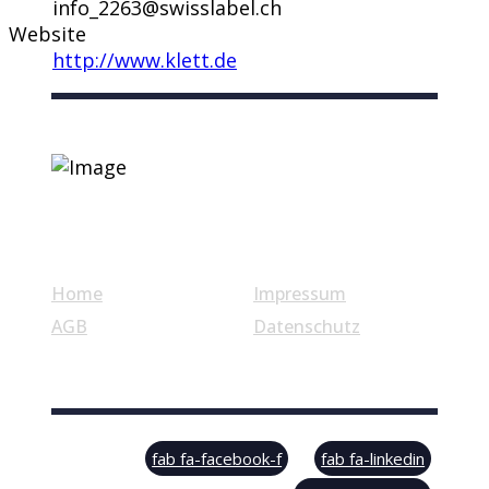
info_2263@swisslabel.ch
Website
http://www.klett.de
Nützliche Links
Home
Impressum
AGB
Datenschutz
© Swiss Label, All rights reserved
fab fa-facebook-f
fab fa-linkedin