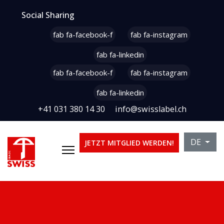
Social Sharing
fab fa-facebook-f
fab fa-instagram
fab fa-linkedin
fab fa-facebook-f
fab fa-instagram
fab fa-linkedin
+41 031 380 14 30
info@swisslabel.ch
Sprache 
DE
JETZT MITGLIED WERDEN!