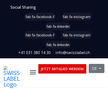
Social Sharing
fab fa-facebook-f
fab fa-instagram
fab fa-linkedin
fab fa-facebook-f
fab fa-instagram
fab fa-linkedin
+41 031 380 14 30
info@swisslabel.ch
Sprache 
DE
JETZT MITGLIED WERDEN!