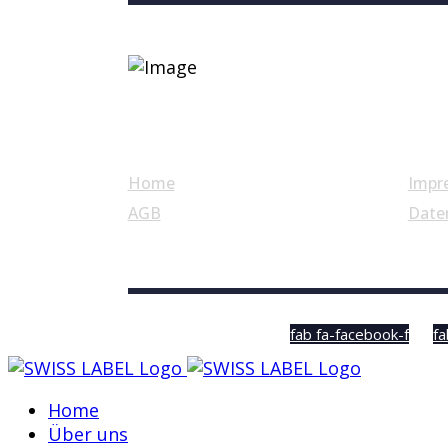
Nützliche Links
Home
Impr
AGB
Date
© Swiss Label, All rights reserved
fab fa-facebook-f
fa
Home
Über uns