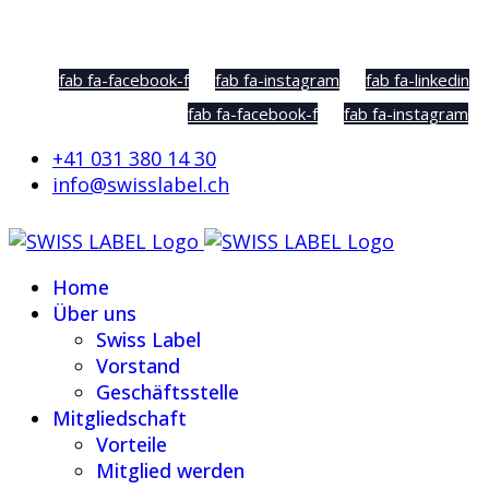
Social Sharing
fab fa-facebook-f
fab fa-instagram
fab fa-linkedin
fab fa-facebook-f
fab fa-instagram
+41 031 380 14 30
info@swisslabel.ch
Home
Über uns
Swiss Label
Vorstand
Geschäftsstelle
Mitgliedschaft
Vorteile
Mitglied werden