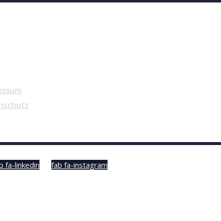
essum
nschutz
b fa-linkedin
fab fa-instagram