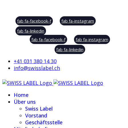
Social Sharing
fab fa-facebook-f
fab fa-instagram
fab fa-linkedin
fab fa-facebook-f
fab fa-instagram
fab fa-linkedin
+41 031 380 14 30
info@swisslabel.ch
Home
Über uns
Swiss Label
Vorstand
Geschäftsstelle