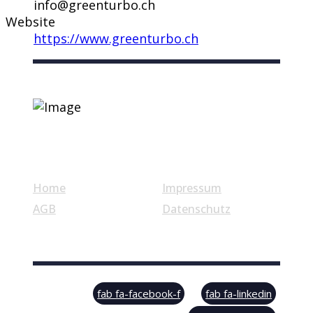
info@greenturbo.ch
Website
https://www.greenturbo.ch
Nützliche Links
Home
Impressum
AGB
Datenschutz
© Swiss Label, All rights reserved
fab fa-facebook-f
fab fa-linkedin