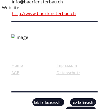
info@baerfensterbau.ch
Website
http://www.baerfensterbau.ch
Nützliche Links
Home
Impressum
AGB
Datenschutz
© Swiss Label, All rights reserved
fab fa-facebook-f
fab fa-linkedin