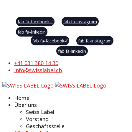
Social Sharing
fab fa-facebook-f
fab fa-instagram
fab fa-linkedin
fab fa-facebook-f
fab fa-instagram
fab fa-linkedin
+41 031 380 14 30
info@swisslabel.ch
Home
Über uns
Swiss Label
Vorstand
Geschäftsstelle