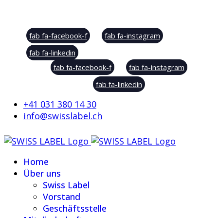
Social Sharing
fab fa-facebook-f
fab fa-instagram
fab fa-linkedin
fab fa-facebook-f
fab fa-instagram
fab fa-linkedin
+41 031 380 14 30
info@swisslabel.ch
Home
Über uns
Swiss Label
Vorstand
Geschäftsstelle