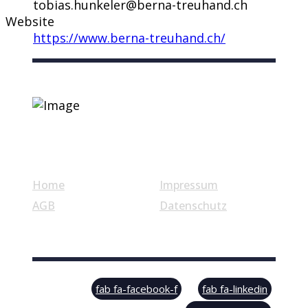
tobias.hunkeler@berna-treuhand.ch
Website
https://www.berna-treuhand.ch/
Nützliche Links
Home
Impressum
AGB
Datenschutz
© Swiss Label, All rights reserved
fab fa-facebook-f
fab fa-linkedin