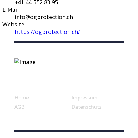
+41 44 552 83 95
E-Mail
info@dgprotection.ch
Website
https://dgprotection.ch/
Nützliche Links
Home
Impressum
AGB
Datenschutz
© Swiss Label, All rights reserved