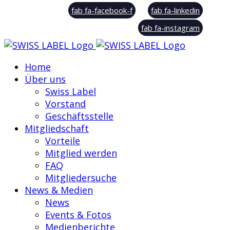
fab fa-facebook-f
fab fa-linkedin
fab fa-instagram
Home
Über uns
Swiss Label
Vorstand
Geschäftsstelle
Mitgliedschaft
Vorteile
Mitglied werden
FAQ
Mitgliedersuche
News & Medien
News
Events & Fotos
Medienberichte