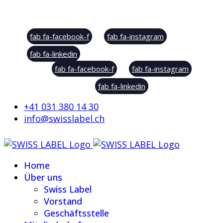
Social Sharing
fab fa-facebook-f
fab fa-instagram
fab fa-linkedin
fab fa-facebook-f
fab fa-instagram
fab fa-linkedin
+41 031 380 14 30
info@swisslabel.ch
Home
Über uns
Swiss Label
Vorstand
Geschäftsstelle