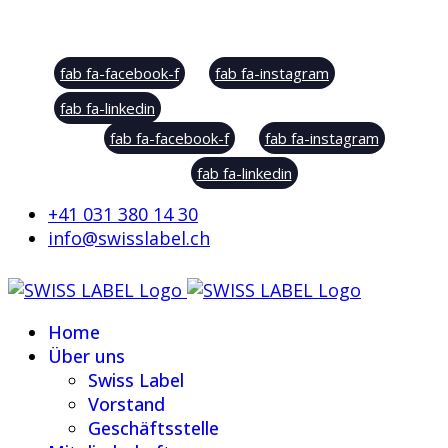
Social Sharing
fab fa-facebook-f
fab fa-instagram
fab fa-linkedin
fab fa-facebook-f
fab fa-instagram
fab fa-linkedin
+41 031 380 14 30
info@swisslabel.ch
Home
Über uns
Swiss Label
Vorstand
Geschäftsstelle