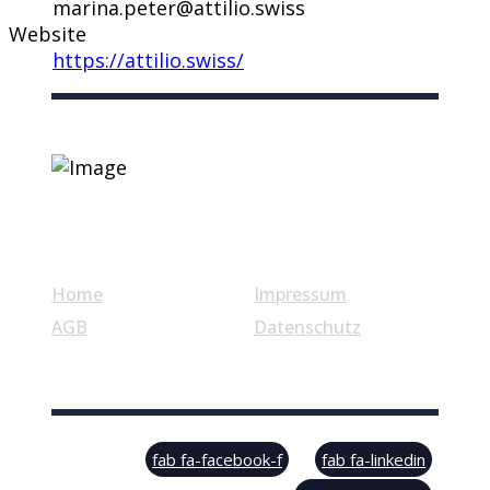
marina.peter@attilio.swiss
Website
https://attilio.swiss/
Nützliche Links
Home
Impressum
AGB
Datenschutz
© Swiss Label, All rights reserved
fab fa-facebook-f
fab fa-linkedin