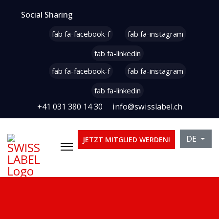
Social Sharing
fab fa-facebook-f
fab fa-instagram
fab fa-linkedin
fab fa-facebook-f
fab fa-instagram
fab fa-linkedin
+41 031 380 14 30
info@swisslabel.ch
Sprache 
DE
JETZT MITGLIED WERDEN!