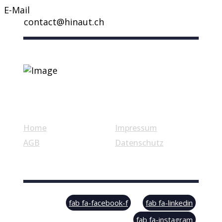
E-Mail
contact@hinaut.ch
Nützliche Links
Home
Impressum
AGB
Datenschutz
© Swiss Label, All rights reserved
fab fa-facebook-f
fab fa-linkedin
fab fa-instagram