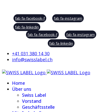
Social Sharing
fab fa-facebook-f
fab fa-instagram
fab fa-linkedin
fab fa-facebook-f
fab fa-instagram
fab fa-linkedin
+41 031 380 14 30
info@swisslabel.ch
Home
Über uns
Swiss Label
Vorstand
Geschäftsstelle