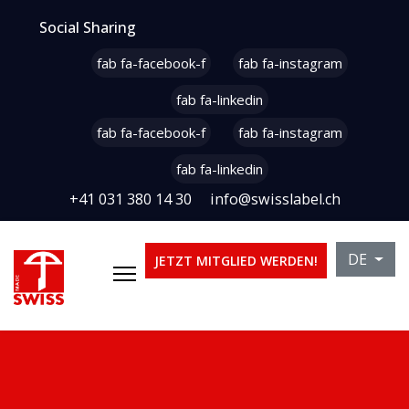
Social Sharing
fab fa-facebook-f
fab fa-instagram
fab fa-linkedin
fab fa-facebook-f
fab fa-instagram
fab fa-linkedin
+41 031 380 14 30
info@swisslabel.ch
Sprache 
DE
JETZT MITGLIED WERDEN!