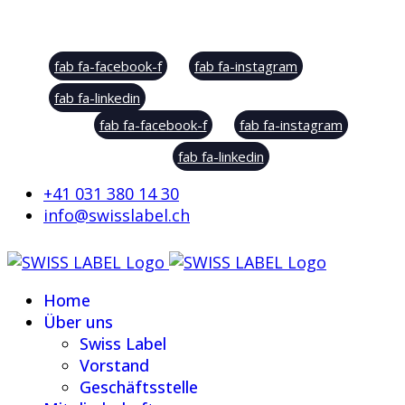
Social Sharing
fab fa-facebook-f
fab fa-instagram
fab fa-linkedin
fab fa-facebook-f
fab fa-instagram
fab fa-linkedin
+41 031 380 14 30
info@swisslabel.ch
Home
Über uns
Swiss Label
Vorstand
Geschäftsstelle