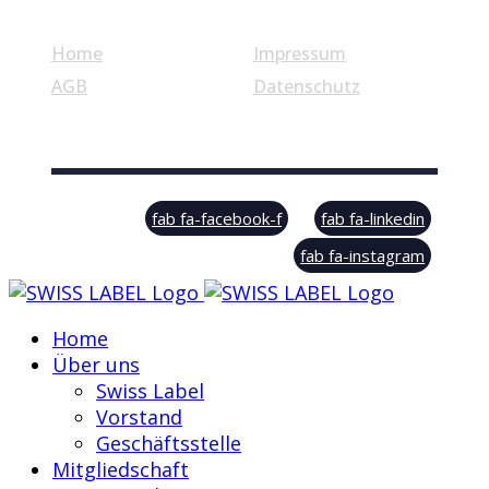
Home
Impressum
AGB
Datenschutz
© Swiss Label, All rights reserved
fab fa-facebook-f
fab fa-linkedin
fab fa-instagram
Home
Über uns
Swiss Label
Vorstand
Geschäftsstelle
Mitgliedschaft