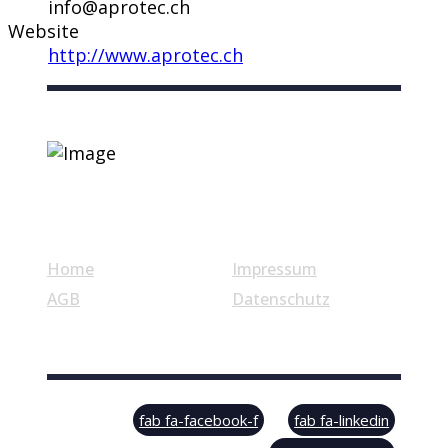
info@aprotec.ch
Website
http://www.aprotec.ch
Nützliche Links
Home
Impressum
AGB
Datenschutz
© Swiss Label, All rights reserved
fab fa-facebook-f
fab fa-linkedin