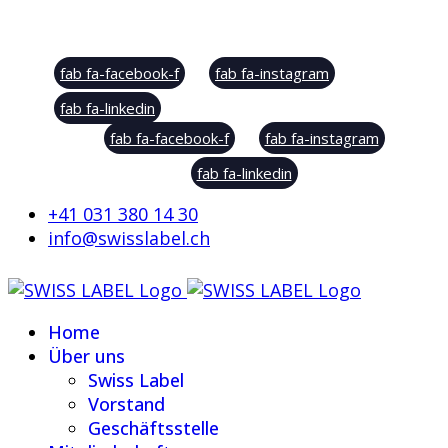
Social Sharing
fab fa-facebook-f
fab fa-instagram
fab fa-linkedin
fab fa-facebook-f
fab fa-instagram
fab fa-linkedin
+41 031 380 14 30
info@swisslabel.ch
Home
Über uns
Swiss Label
Vorstand
Geschäftsstelle