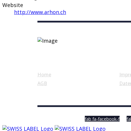
Website
http://www.arhon.ch
Nützliche Links
Home
Impr
AGB
Date
© Swiss Label, All rights reserved
fab fa-facebook-f
fa