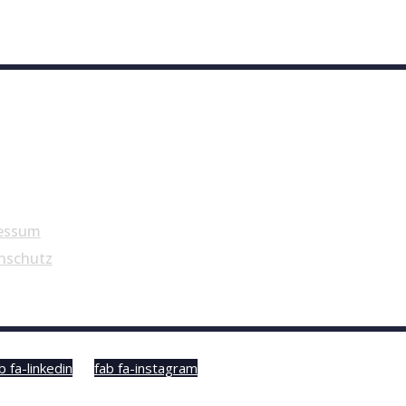
essum
nschutz
b fa-linkedin
fab fa-instagram