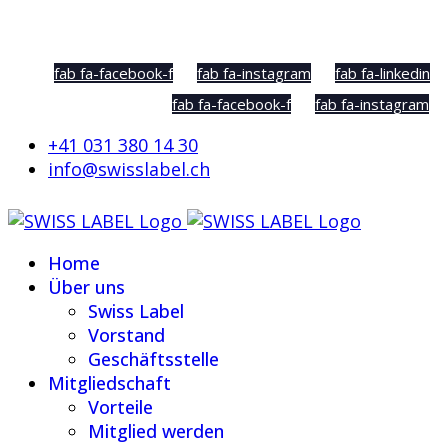
Social Sharing
fab fa-facebook-f
fab fa-instagram
fab fa-linkedin
fab fa-facebook-f
fab fa-instagram
+41 031 380 14 30
info@swisslabel.ch
Home
Über uns
Swiss Label
Vorstand
Geschäftsstelle
Mitgliedschaft
Vorteile
Mitglied werden