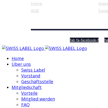
Home
Impr
AGB
Date
© Swiss Label, All rights reserved
fab fa-facebook-f
fa
Home
Über uns
Swiss Label
Vorstand
Geschäftsstelle
Mitgliedschaft
Vorteile
Mitglied werden
FAQ