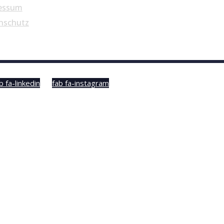
essum
nschutz
b fa-linkedin
fab fa-instagram