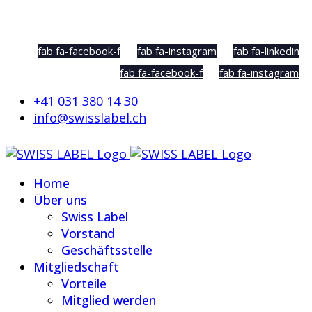
Social Sharing
fab fa-facebook-f
fab fa-instagram
fab fa-linkedin
fab fa-facebook-f
fab fa-instagram
+41 031 380 14 30
info@swisslabel.ch
Home
Über uns
Swiss Label
Vorstand
Geschäftsstelle
Mitgliedschaft
Vorteile
Mitglied werden