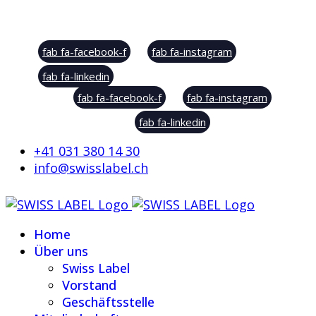
Social Sharing
fab fa-facebook-f
fab fa-instagram
fab fa-linkedin
fab fa-facebook-f
fab fa-instagram
fab fa-linkedin
+41 031 380 14 30
info@swisslabel.ch
Home
Über uns
Swiss Label
Vorstand
Geschäftsstelle