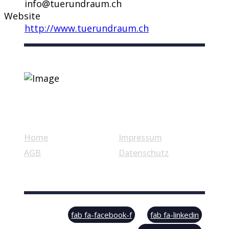
info@tuerundraum.ch
Website
http://www.tuerundraum.ch
Nützliche Links
Home
Impressum
AGB
Datenschutz
© Swiss Label, All rights reserved
fab fa-facebook-f
fab fa-linkedin