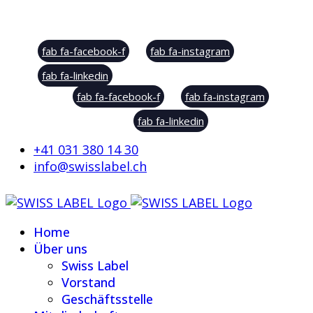
Social Sharing
fab fa-facebook-f
fab fa-instagram
fab fa-linkedin
fab fa-facebook-f
fab fa-instagram
fab fa-linkedin
+41 031 380 14 30
info@swisslabel.ch
Home
Über uns
Swiss Label
Vorstand
Geschäftsstelle