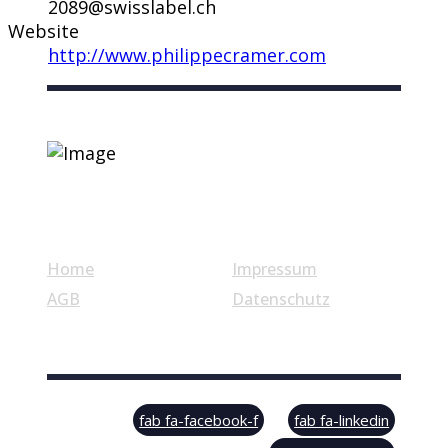
2089@swisslabel.ch
Website
http://www.philippecramer.com
Nützliche Links
Home
Impressum
AGB
Datenschutz
© Swiss Label, All rights reserved
fab fa-facebook-f
fab fa-linkedin