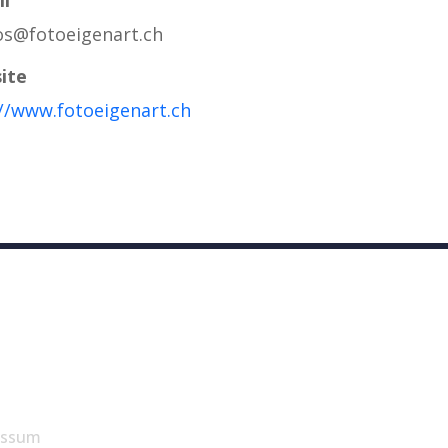
os@fotoeigenart.ch
ite
//www.fotoeigenart.ch
essum