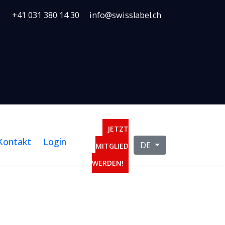
+41 031 380 14 30
info@swisslabel.ch
JETZT
Kontakt
Login
Sprache auswählen
DE
MITGLIED
WERDEN!