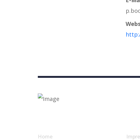
p.bo
Webs
http:
Nützliche Links
Home
Impr