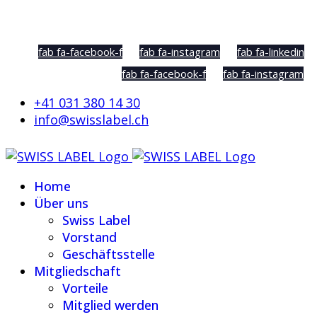
Social Sharing
fab fa-facebook-f
fab fa-instagram
fab fa-linkedin
fab fa-facebook-f
fab fa-instagram
+41 031 380 14 30
info@swisslabel.ch
Home
Über uns
Swiss Label
Vorstand
Geschäftsstelle
Mitgliedschaft
Vorteile
Mitglied werden