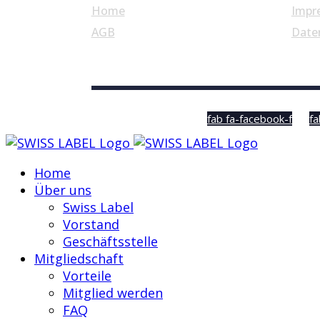
Home
Impr
AGB
Date
© Swiss Label, All rights reserved
fab fa-facebook-f
fa
Home
Über uns
Swiss Label
Vorstand
Geschäftsstelle
Mitgliedschaft
Vorteile
Mitglied werden
FAQ