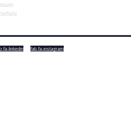
essum
nschutz
b fa-linkedin
fab fa-instagram