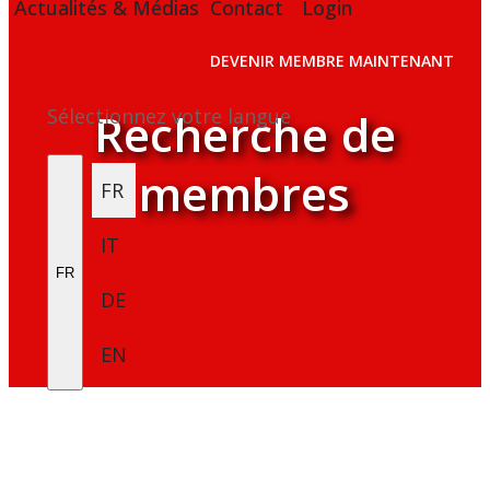
Actualités & Médias
Contact
Login
DEVENIR MEMBRE MAINTENANT
Sélectionnez votre langue
Recherche de
membres
FR
IT
FR
DE
EN