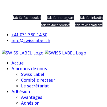
Social Sharing
fab fa-facebook-f
fab fa-instagram
fab fa-linkedin
fab fa-facebook-f
fab fa-instagram
+41 031 380 14 30
info@swisslabel.ch
Accueil
A propos de nous
Swiss Label
Comité directeur
Le secrétariat
Adhésion
Avantages
Adhésion