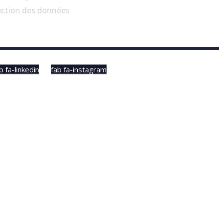
ection des données
b fa-linkedin
fab fa-instagram