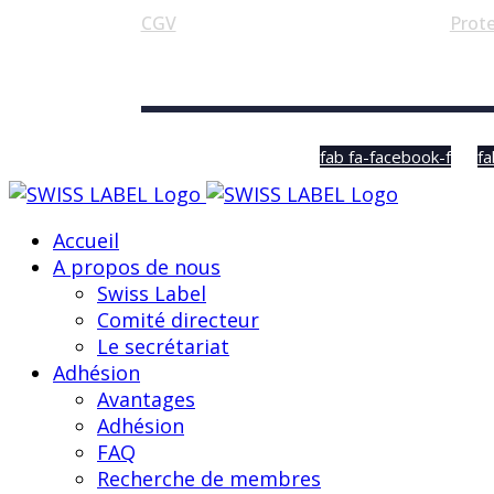
CGV
Prot
© Swiss Label, All rights reserved
fab fa-facebook-f
fa
Accueil
A propos de nous
Swiss Label
Comité directeur
Le secrétariat
Adhésion
Avantages
Adhésion
FAQ
Recherche de membres