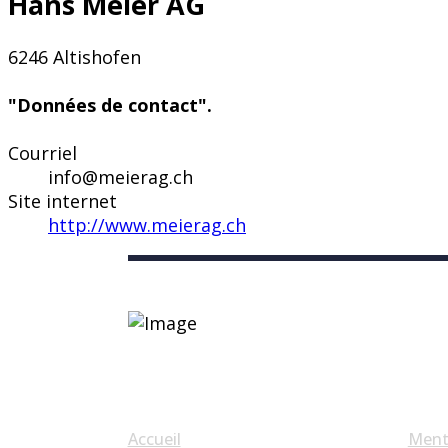
Hans Meier AG
6246 Altishofen
"Données de contact".
Courriel
info@meierag.ch
Site internet
http://www.meierag.ch
Liens utiles
Accueil
Ment