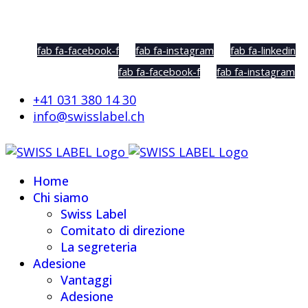
Social Sharing
fab fa-facebook-f
fab fa-instagram
fab fa-linkedin
fab fa-facebook-f
fab fa-instagram
+41 031 380 14 30
info@swisslabel.ch
Home
Chi siamo
Swiss Label
Comitato di direzione
La segreteria
Adesione
Vantaggi
Adesione