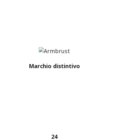
Swiss Label promuove la qualità
svizzera da oltre 100 anni.
Marchio distintivo
Balestra
Con Swiss Label tutelate i vostri
prodotti e servizi «Made in
Switzerland».
24