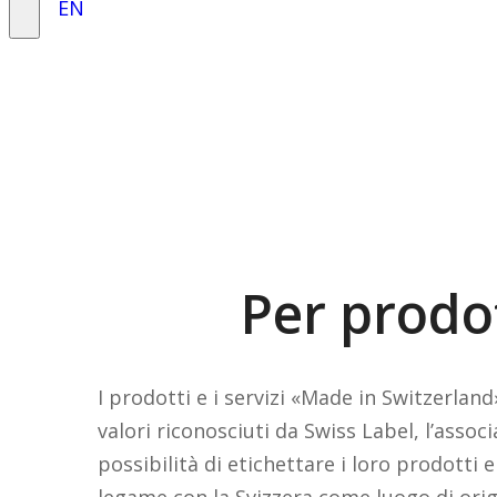
EN
Per prodot
I prodotti e i servizi «Made in Switzerlan
valori riconosciuti da Swiss Label, l’assoc
possibilità di etichettare i loro prodotti e
legame con la Svizzera come luogo di ori