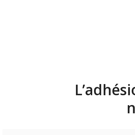
L’adhési
n