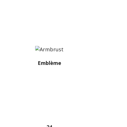
Depuis plus de 100 ans déjà, Swiss
Label s’engage pour la qualité suisse.
Emblème
Arbalète
Avec le Swiss Label, vous protégez vos
produits et services « Made in
Switzerland ».
24