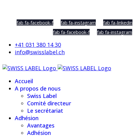
Social Sharing
fab fa-facebook-f
fab fa-instagram
fab fa-linkedin
fab fa-facebook-f
fab fa-instagram
+41 031 380 14 30
info@swisslabel.ch
Accueil
A propos de nous
Swiss Label
Comité directeur
Le secrétariat
Adhésion
Avantages
Adhésion