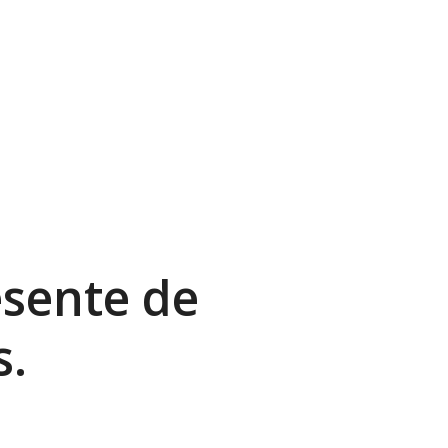
ésente de
s.