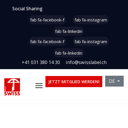
Social Sharing
fab fa-facebook-f
fab fa-instagram
fab fa-linkedin
fab fa-facebook-f
fab fa-instagram
fab fa-linkedin
+41 031 380 14 30
info@swisslabel.ch
Sprache 
DE
JETZT MITGLIED WERDEN!