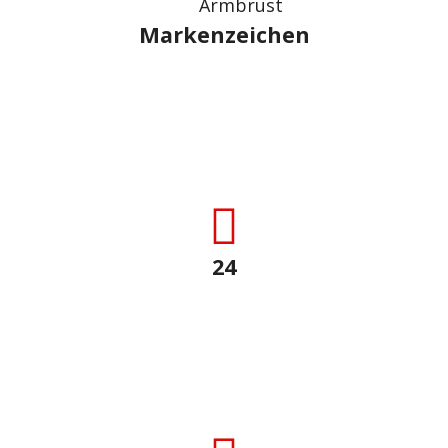
Markenzeichen
Armbrust
Mit dem Swiss Label schützen Sie Ihre Produkte und
Dienstleistungen «Made in Switzerland».
24
Exportländer
Unser Label ist bereits in diversen Ländern
markenrechtlich geschützt.