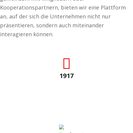
Kooperationspartnern, bieten wir eine Plattform
an, auf der sich die Unternehmen nicht nur
präsentieren, sondern auch miteinander
interagieren können.
1917
Gründungsjahr
Schon seit über 100 Jahren setzt sich Swiss Label für
Schweizer Qualität ein.