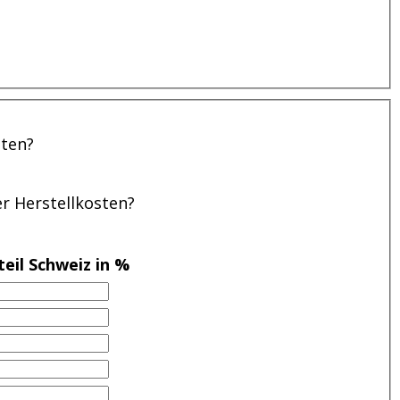
sten?
er Herstellkosten?
eil Schweiz in %