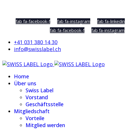
Social Sharing
fab fa-facebook-f
fab fa-instagram
fab fa-linkedin
fab fa-facebook-f
fab fa-instagram
+41 031 380 14 30
info@swisslabel.ch
Home
Über uns
Swiss Label
Vorstand
Geschäftsstelle
Mitgliedschaft
Vorteile
Mitglied werden