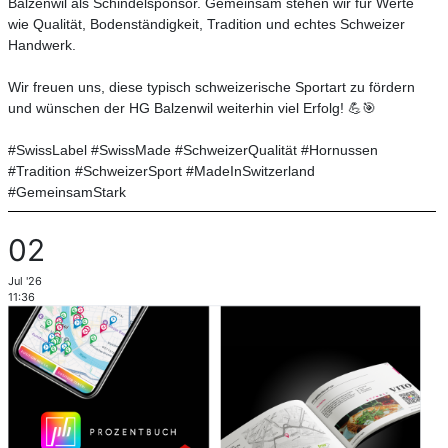
Balzenwil als Schindelsponsor. Gemeinsam stehen wir für Werte
wie Qualität, Bodenständigkeit, Tradition und echtes Schweizer
Handwerk.
Wir freuen uns, diese typisch schweizerische Sportart zu fördern
und wünschen der HG Balzenwil weiterhin viel Erfolg! 💪🎯
#SwissLabel #SwissMade #SchweizerQualität #Hornussen
#Tradition #SchweizerSport #MadeInSwitzerland
#GemeinsamStark
02
Jul '26
11:36