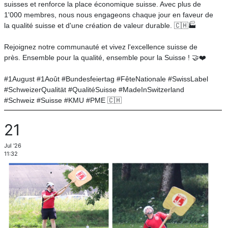
suisses et renforce la place économique suisse. Avec plus de
1'000 membres, nous nous engageons chaque jour en faveur de
la qualité suisse et d'une création de valeur durable. 🇨🇭🏭
Rejoignez notre communauté et vivez l'excellence suisse de
près. Ensemble pour la qualité, ensemble pour la Suisse ! 🤝❤️
#1August #1Août #Bundesfeiertag #FêteNationale #SwissLabel
#SchweizerQualität #QualitéSuisse #MadeInSwitzerland
#Schweiz #Suisse #KMU #PME 🇨🇭
21
Jul '26
11:32