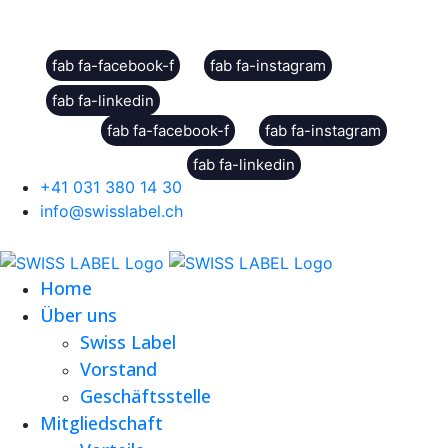
Social Sharing
fab fa-facebook-f
fab fa-instagram
fab fa-linkedin
fab fa-facebook-f
fab fa-instagram
fab fa-linkedin
+41 031 380 14 30
info@swisslabel.ch
Home
Über uns
Swiss Label
Vorstand
Geschäftsstelle
Mitgliedschaft