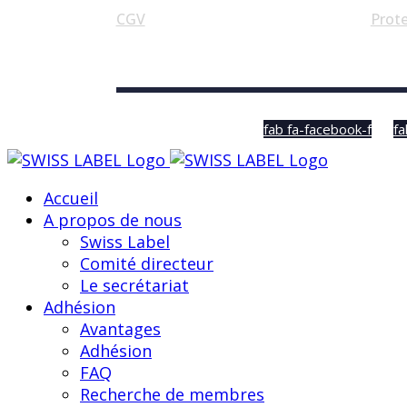
CGV
Prot
© Swiss Label, All rights reserved
fab fa-facebook-f
fa
Accueil
A propos de nous
Swiss Label
Comité directeur
Le secrétariat
Adhésion
Avantages
Adhésion
FAQ
Recherche de membres