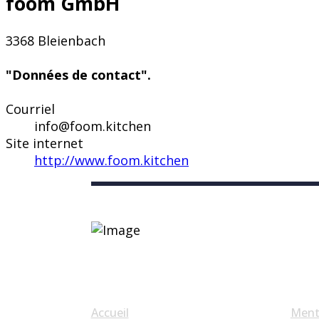
foom GmbH
3368 Bleienbach
"Données de contact".
Courriel
info@foom.kitchen
Site internet
http://www.foom.kitchen
Liens utiles
Accueil
Ment