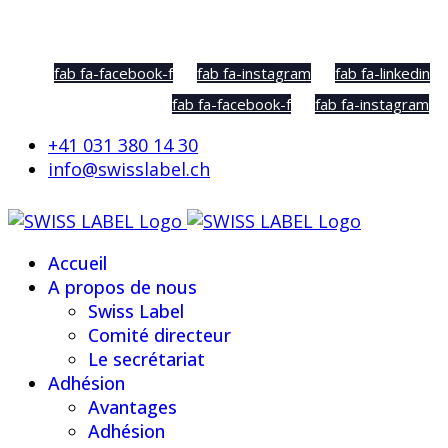
Social Sharing
fab fa-facebook-f
fab fa-instagram
fab fa-linkedin
fab fa-facebook-f
fab fa-instagram
+41 031 380 14 30
info@swisslabel.ch
Accueil
A propos de nous
Swiss Label
Comité directeur
Le secrétariat
Adhésion
Avantages
Adhésion