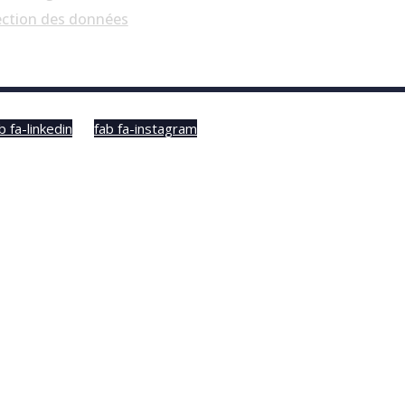
ection des données
b fa-linkedin
fab fa-instagram