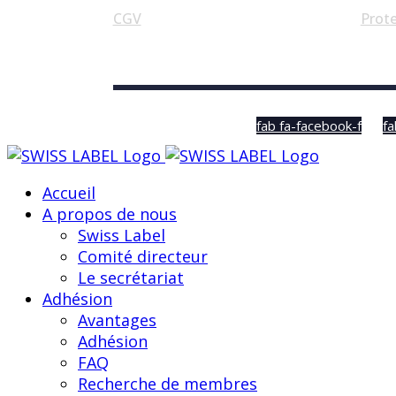
CGV
Prot
© Swiss Label, All rights reserved
fab fa-facebook-f
fa
Accueil
A propos de nous
Swiss Label
Comité directeur
Le secrétariat
Adhésion
Avantages
Adhésion
FAQ
Recherche de membres