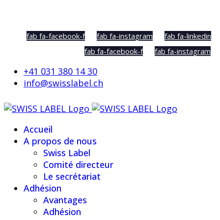
Social Sharing
fab fa-facebook-f
fab fa-instagram
fab fa-linkedin
fab fa-facebook-f
fab fa-instagram
+41 031 380 14 30
info@swisslabel.ch
Accueil
A propos de nous
Swiss Label
Comité directeur
Le secrétariat
Adhésion
Avantages
Adhésion