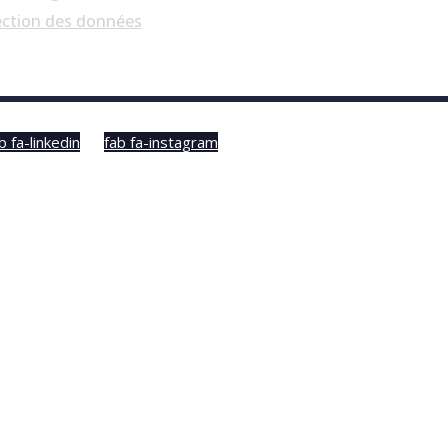
ection des données
b fa-linkedin
fab fa-instagram