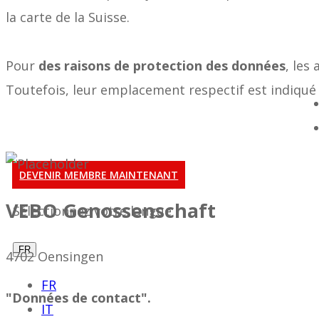
la carte de la Suisse.
Pour
des raisons de protection des données
, les
Toutefois, leur emplacement respectif est indiqué 
DEVENIR MEMBRE MAINTENANT
VEBO Genossenschaft
Sélectionnez votre langue
FR
4702 Oensingen
FR
"Données de contact".
IT