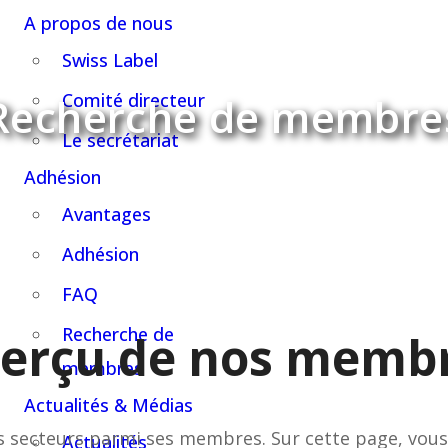
A propos de nous
Swiss Label
Recherche de membre
Comité directeur
Le secrétariat
Adhésion
Avantages
Adhésion
FAQ
Recherche de
erçu de nos memb
membres
Actualités & Médias
s secteurs parmi ses membres. Sur cette page, vous
Actualités