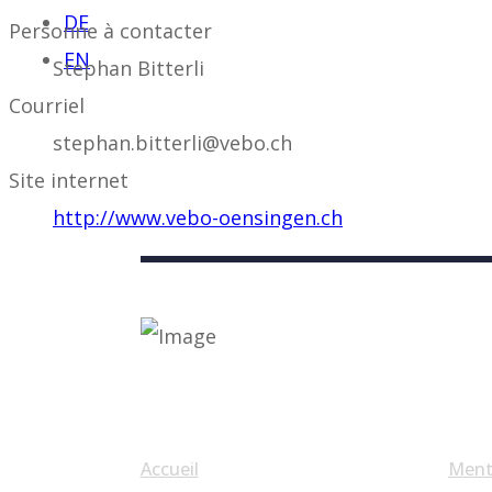
DE
Personne à contacter
EN
Stephan Bitterli
Courriel
stephan.bitterli@vebo.ch
Site internet
http://www.vebo-oensingen.ch
Liens utiles
Accueil
Ment