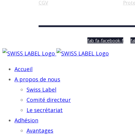
CGV
Prot
© Swiss Label, All rights reserved
fab fa-facebook-f
fa
Accueil
A propos de nous
Swiss Label
Comité directeur
Le secrétariat
Adhésion
Avantages