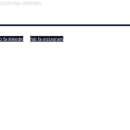
ection des données
b fa-linkedin
fab fa-instagram