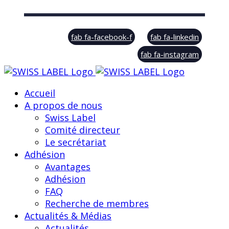
© Swiss Label, All rights reserved
fab fa-facebook-f
fab fa-linkedin
fab fa-instagram
Accueil
A propos de nous
Swiss Label
Comité directeur
Le secrétariat
Adhésion
Avantages
Adhésion
FAQ
Recherche de membres
Actualités & Médias
Actualités