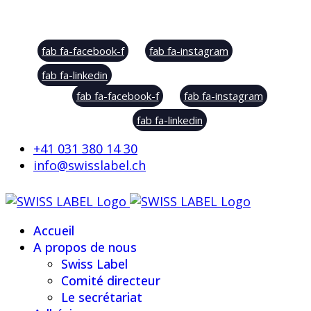
Social Sharing
fab fa-facebook-f
fab fa-instagram
fab fa-linkedin
fab fa-facebook-f
fab fa-instagram
fab fa-linkedin
+41 031 380 14 30
info@swisslabel.ch
Accueil
A propos de nous
Swiss Label
Comité directeur
Le secrétariat