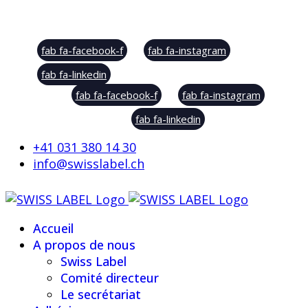
Social Sharing
fab fa-facebook-f
fab fa-instagram
fab fa-linkedin
fab fa-facebook-f
fab fa-instagram
fab fa-linkedin
+41 031 380 14 30
info@swisslabel.ch
Accueil
A propos de nous
Swiss Label
Comité directeur
Le secrétariat