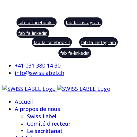
Social Sharing
fab fa-facebook-f
fab fa-instagram
fab fa-linkedin
fab fa-facebook-f
fab fa-instagram
fab fa-linkedin
+41 031 380 14 30
info@swisslabel.ch
Accueil
A propos de nous
Swiss Label
Comité directeur
Le secrétariat