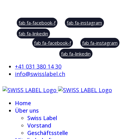
Social Sharing
fab fa-facebook-f
fab fa-instagram
fab fa-linkedin
fab fa-facebook-f
fab fa-instagram
fab fa-linkedin
+41 031 380 14 30
info@swisslabel.ch
Home
Über uns
Swiss Label
Vorstand
Geschäftsstelle