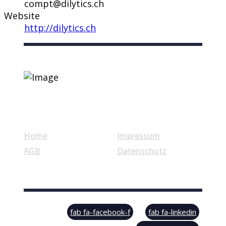
compt@dilytics.ch
Website
http://dilytics.ch
Nützliche Links
Home
Impressum
AGB
Datenschutz
© Swiss Label, All rights reserved
fab fa-facebook-f
fab fa-linkedin