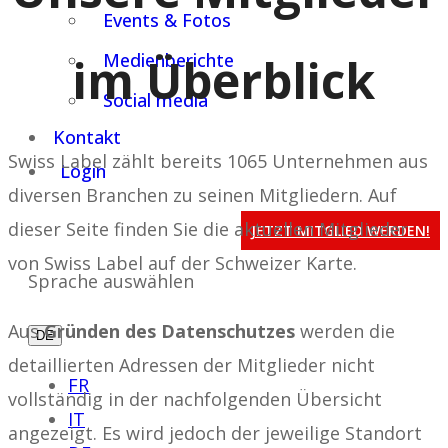
Events & Fotos
im Überblick
Medienberichte
Social media
Kontakt
Swiss Label zählt bereits 1065 Unternehmen aus
Login
diversen Branchen zu seinen Mitgliedern. Auf
dieser Seite finden Sie die aktuellen Mitglieder
JETZT MITGLIED WERDEN!
von Swiss Label auf der Schweizer Karte.
Sprache auswählen
Aus
Gründen des Datenschutzes
werden die
DE
detaillierten Adressen der Mitglieder nicht
FR
vollständig in der nachfolgenden Übersicht
IT
angezeigt. Es wird jedoch der jeweilige Standort