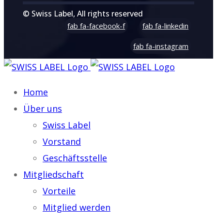
© Swiss Label, All rights reserved
fab fa-facebook-f
fab fa-linkedin
fab fa-instagram
Home
Über uns
Swiss Label
Vorstand
Geschäftsstelle
Mitgliedschaft
Vorteile
Mitglied werden