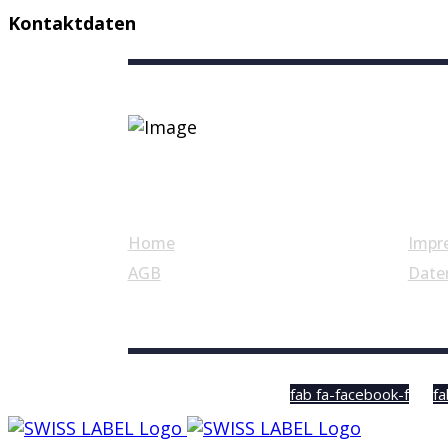
Kontaktdaten
Nützliche Links
Home
Impr
AGB
Date
© Swiss Label, All rights reserved
fab fa-facebook-f
fa