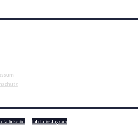
essum
nschutz
b fa-linkedin
fab fa-instagram