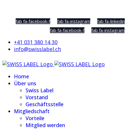
Social Sharing
fab fa-facebook-f
fab fa-instagram
fab fa-linkedin
fab fa-facebook-f
fab fa-instagram
+41 031 380 14 30
info@swisslabel.ch
Home
Über uns
Swiss Label
Vorstand
Geschäftsstelle
Mitgliedschaft
Vorteile
Mitglied werden