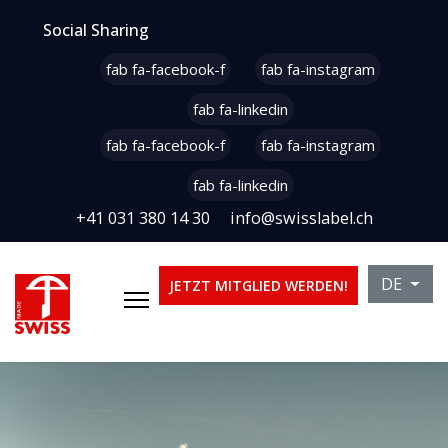
Social Sharing
fab fa-facebook-f
fab fa-instagram
fab fa-linkedin
fab fa-facebook-f
fab fa-instagram
fab fa-linkedin
+41 031 380 14 30
info@swisslabel.ch
Sprache 
DE
JETZT MITGLIED WERDEN!