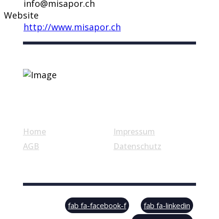
info@misapor.ch
Website
http://www.misapor.ch
Nützliche Links
Home
Impressum
AGB
Datenschutz
© Swiss Label, All rights reserved
fab fa-facebook-f
fab fa-linkedin