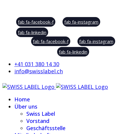
Social Sharing
fab fa-facebook-f
fab fa-instagram
fab fa-linkedin
fab fa-facebook-f
fab fa-instagram
fab fa-linkedin
+41 031 380 14 30
info@swisslabel.ch
Home
Über uns
Swiss Label
Vorstand
Geschäftsstelle