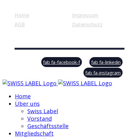
Home
Impressum
AGB
Datenschutz
© Swiss Label, All rights reserved
fab fa-facebook-f
fab fa-linkedin
fab fa-instagram
Home
Über uns
Swiss Label
Vorstand
Geschäftsstelle
Mitgliedschaft