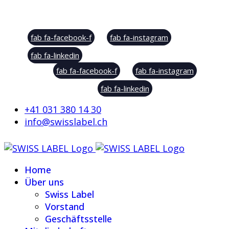
Social Sharing
fab fa-facebook-f
fab fa-instagram
fab fa-linkedin
fab fa-facebook-f
fab fa-instagram
fab fa-linkedin
+41 031 380 14 30
info@swisslabel.ch
Home
Über uns
Swiss Label
Vorstand
Geschäftsstelle