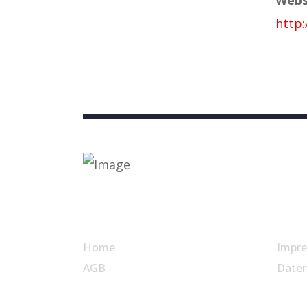
http:
Nützliche Links
Home
Impr
AGB
Date