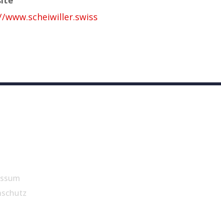
//www.scheiwiller.swiss
essum
nschutz